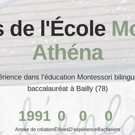
 de l'École
Mo
Athéna
rience dans l'éducation Montessori bilingu
baccalauréat à Bailly (78)
1991
0
0
0
Année de création
Élèves
D'expérience
Bacheliers