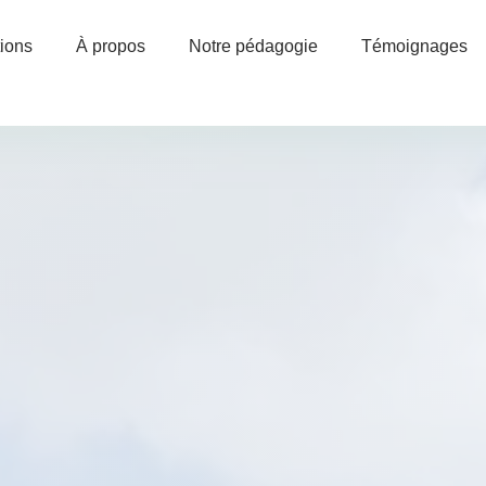
ions
À propos
Notre pédagogie
Témoignages